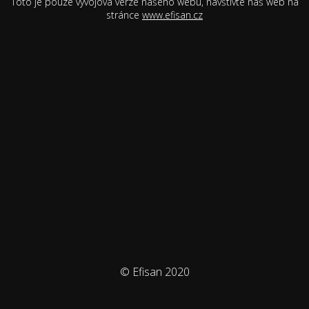
Toto je pouze vývojová verze našeho webu, navštivte náš web na
stránce
www.efisan.cz
© Efisan 2020