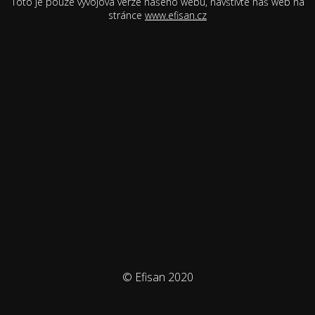
Toto je pouze vývojová verze našeho webu, navštivte náš web na
stránce
www.efisan.cz
© Efisan 2020